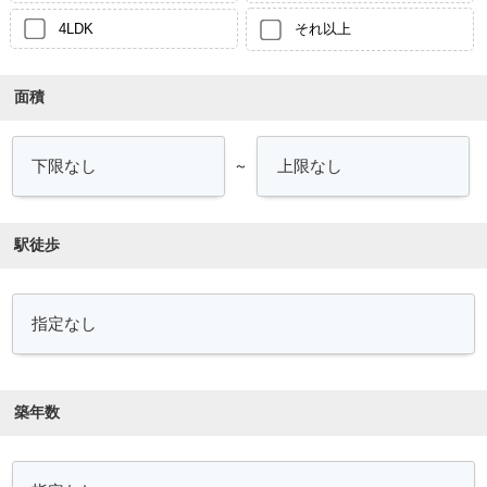
4LDK
それ以上
面積
～
駅徒歩
築年数