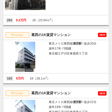
2
202
6.2万円
1K（23.54ｍ
）
葛西の1K賃貸マンション
マンション
NEW
東京メトロ東西線
浦安駅
/ 徒歩20分
築年17年 / 5階建
東京都江戸川区東葛西５丁目
2
102
9万円
1K（28.1ｍ
）
葛西の1K賃貸マンション
マンション
NEW
東京メトロ東西線
浦安駅
/ 徒歩22分
築年19年 / 5階建
東京都江戸川区東葛西５丁目