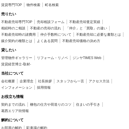
賃貸専門TOP
物件検索
町名検索
売りたい
不動産売却専門TOP
売却相談フォーム
不動産売却査定実績
相続時のご相談
不動産の売却の流れ
「仲介」と「買取」の違い
不動産売却時の諸費用
仲介手数料について
不動産売却に必要な書類とは
媒介契約の種類とは
よくある質問
不動産売却価格の決め方
貸したい
管理物件ギャラリー
リフォーム・リノベ
ジンヤTIMES Web
賃貸経営博士-取材-
当社について
会社概要
企業理念
社長挨拶
スタッフから一言
アクセス方法
インフォメーション
採用情報
お役立ち情報
契約までの流れ
梱包の仕方や荷造りのコツ
住まいの手引き
葛西エリア街情報
解約について
お部屋の解約
駐車場の解約