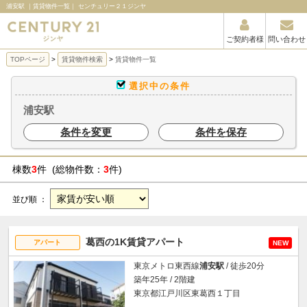
浦安駅 ｜賃貸物件一覧｜ センチュリー２１ジンヤ
ご契約者様
問い合わせ
TOPページ
賃貸物件検索
賃貸物件一覧
選択中の条件
浦安駅
条件を変更
条件を保存
棟数
3
件 (総物件数：
3
件)
並び順 ：
葛西の1K賃貸アパート
アパート
NEW
東京メトロ東西線
浦安駅
/ 徒歩20分
築年25年 / 2階建
東京都江戸川区東葛西１丁目