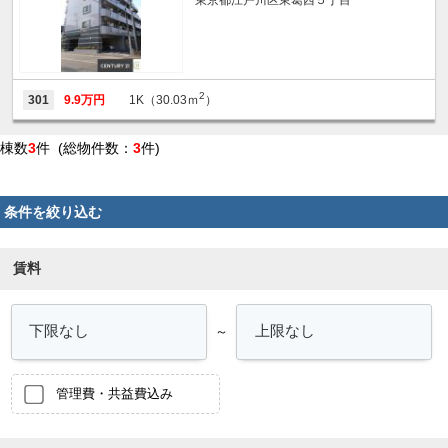
2
301
9.9万円
1K（30.03ｍ
）
棟数
3
件 (総物件数：
3
件)
条件を絞り込む
賃料
～
管理費・共益費込み