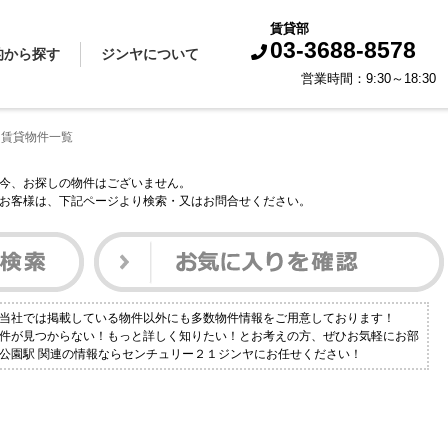
賃貸部
03-3688-8578
的から探す
ジンヤについて
営業時間：9:30～18:
買いたい
借りたい
売りたい
貸したい
スタッフから一言
会社概要
企業理念
代表挨拶
お知らせ
採用情報
 賃貸物件一覧
今、お探しの物件はございません。
お客様は、下記ページより検索・又はお問合せください。
？当社では掲載している物件以外にも多数物件情報をご用意しております！
物件が見つからない！もっと詳しく知りたい！とお考えの方、ぜひお気軽にお部
海公園駅 関連の情報ならセンチュリー２１ジンヤにお任せください！