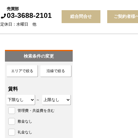
売買部
03-3688-2101
総合問合せ
ご契約者様
30 定休日：水曜日 他
検索条件の変更
エリアで絞る
沿線で絞る
賃料
～
管理費・共益費を含む
敷金なし
礼金なし