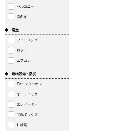
バルコニー
南向き
◆ 居室
フローリング
ロフト
エアコン
◆ 建物設備・防犯
TVインターホン
オートロック
エレベーター
宅配ボックス
駐輪場