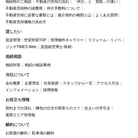
相続時のご相談
不動産の売却の流れ
「仲介」と「買取」の違い
不動産売却時の諸費用
仲介手数料について
不動産売却に必要な書類とは
媒介契約の種類とは
よくある質問
不動産売却価格の決め方
貸したい
賃貸管理・空室対策TOP
管理物件ギャラリー
リフォーム・リノベ
ジンヤTIMES Web
賃貸経営博士-取材-
相続相談
相続対策
相続の相談事例
当社について
会社概要
企業理念
社長挨拶
スタッフから一言
アクセス方法
インフォメーション
採用情報
お役立ち情報
契約までの流れ
梱包の仕方や荷造りのコツ
住まいの手引き
葛西エリア街情報
解約について
お部屋の解約
駐車場の解約