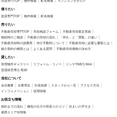
売買専門TOP
物件検索
町名検索
マンションカタログ
借りたい
賃貸専門TOP
物件検索
町名検索
売りたい
不動産売却専門TOP
売却相談フォーム
不動産売却査定実績
相続時のご相談
不動産の売却の流れ
「仲介」と「買取」の違い
不動産売却時の諸費用
仲介手数料について
不動産売却に必要な書類とは
媒介契約の種類とは
よくある質問
不動産売却価格の決め方
貸したい
管理物件ギャラリー
リフォーム・リノベ
ジンヤTIMES Web
賃貸経営博士-取材-
当社について
会社概要
企業理念
社長挨拶
スタッフから一言
アクセス方法
インフォメーション
採用情報
お役立ち情報
契約までの流れ
梱包の仕方や荷造りのコツ
住まいの手引き
葛西エリア街情報