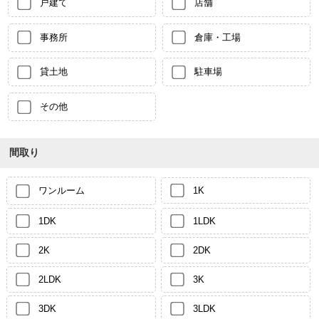
戸建て
店舗
事務所
倉庫・工場
貸土地
駐車場
その他
間取り
ワンルーム
1K
1DK
1LDK
2K
2DK
2LDK
3K
3DK
3LDK