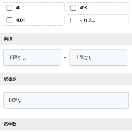
4K
4DK
4LDK
それ以上
面積
～
駅徒歩
築年数