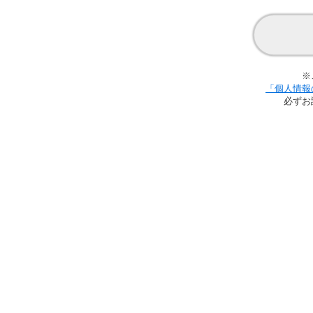
※
「個人情報
必ずお