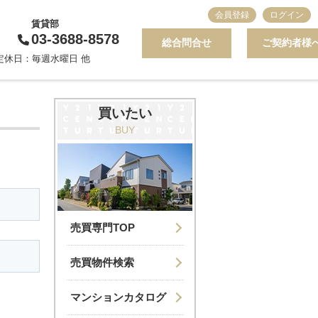
会員登録
ログイン
賃貸部
03-3688-8578
総合問合せ
ご契約者様
0 定休日：毎週水曜日 他
買いたい
BUY
売買専門TOP
売買物件検索
マンションカタログ