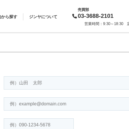
売買部
03-3688-2101
的から探す
ジンヤについて
営業時間：9:30～18:3
買いたい
借りたい
売りたい
貸したい
相続対策
スタッフから一言
会社概要
企業理念
代表挨拶
お知らせ
採用情報