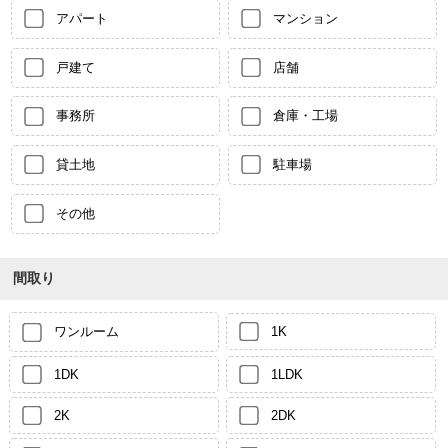
アパート
マンション
戸建て
店舗
事務所
倉庫・工場
貸土地
駐車場
その他
間取り
ワンルーム
1K
1DK
1LDK
2K
2DK