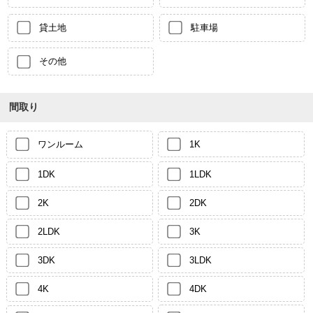
貸土地
駐車場
その他
間取り
ワンルーム
1K
1DK
1LDK
2K
2DK
2LDK
3K
3DK
3LDK
4K
4DK