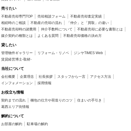
売りたい
不動産売却専門TOP
売却相談フォーム
不動産売却査定実績
相続時のご相談
不動産の売却の流れ
「仲介」と「買取」の違い
不動産売却時の諸費用
仲介手数料について
不動産売却に必要な書類とは
媒介契約の種類とは
よくある質問
不動産売却価格の決め方
貸したい
管理物件ギャラリー
リフォーム・リノベ
ジンヤTIMES Web
賃貸経営博士-取材-
当社について
会社概要
企業理念
社長挨拶
スタッフから一言
アクセス方法
インフォメーション
採用情報
お役立ち情報
契約までの流れ
梱包の仕方や荷造りのコツ
住まいの手引き
葛西エリア街情報
解約について
お部屋の解約
駐車場の解約