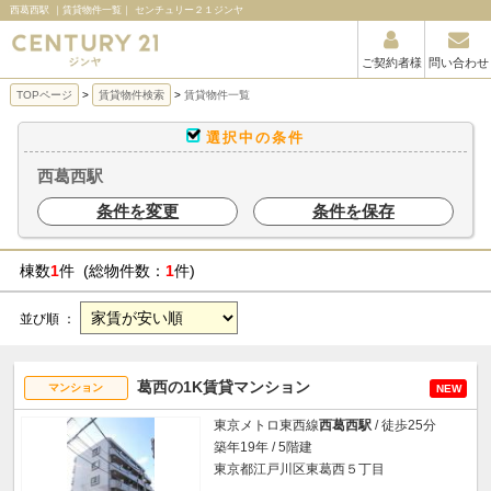
西葛西駅 ｜賃貸物件一覧｜ センチュリー２１ジンヤ
ご契約者様
問い合わせ
TOPページ
賃貸物件検索
賃貸物件一覧
選択中の条件
西葛西駅
条件を変更
条件を保存
棟数
1
件 (総物件数：
1
件)
並び順 ：
葛西の1K賃貸マンション
マンション
NEW
東京メトロ東西線
西葛西駅
/ 徒歩25分
築年19年 / 5階建
東京都江戸川区東葛西５丁目