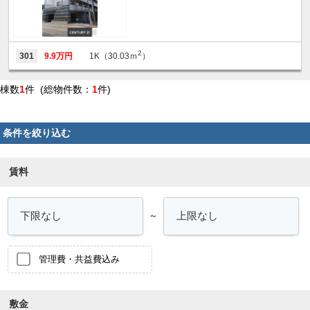
2
301
9.9万円
1K（30.03ｍ
）
棟数
1
件 (総物件数：
1
件)
条件を絞り込む
賃料
～
管理費・共益費込み
敷金