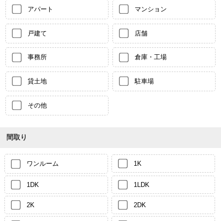
アパート
マンション
戸建て
店舗
事務所
倉庫・工場
貸土地
駐車場
その他
間取り
ワンルーム
1K
1DK
1LDK
2K
2DK