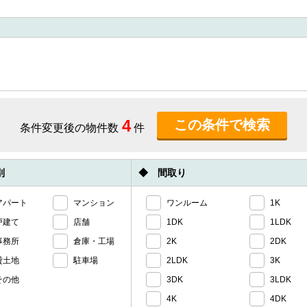
4
条件変更後の物件数
件
別
◆ 間取り
アパート
マンション
ワンルーム
1K
戸建て
店舗
1DK
1LDK
事務所
倉庫・工場
2K
2DK
貸土地
駐車場
2LDK
3K
その他
3DK
3LDK
4K
4DK