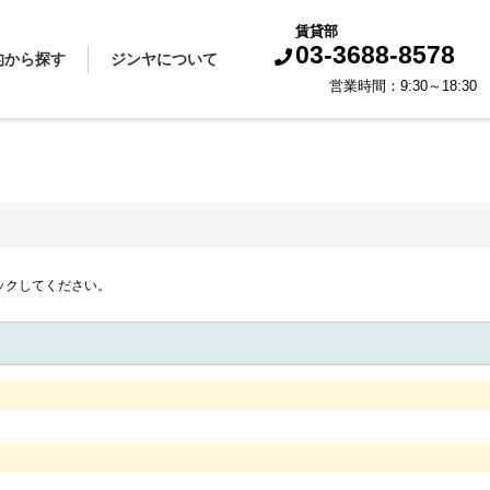
賃貸部
03-3688-8578
的から探す
ジンヤについて
営業時間：9:30～18:
買いたい
借りたい
売りたい
貸したい
スタッフから一言
会社概要
企業理念
代表挨拶
お知らせ
採用情報
ックしてください。