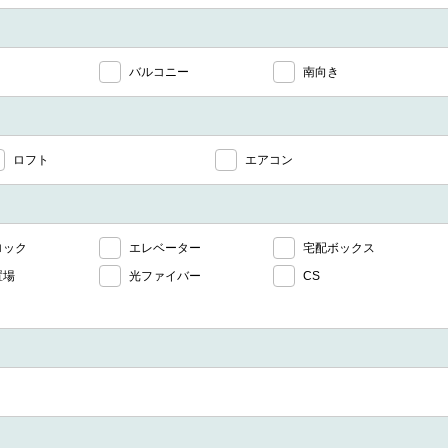
バルコニー
南向き
ロフト
エアコン
ロック
エレベーター
宅配ボックス
置場
光ファイバー
CS