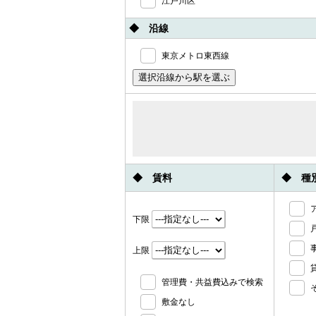
江戸川区
◆ 沿線
東京メトロ東西線
◆ 賃料
◆ 種
下限
上限
管理費・共益費込みで検索
敷金なし