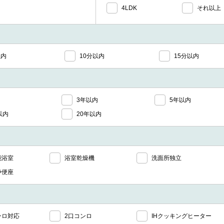
4LDK
それ以上
以内
10分以内
15分以内
3年以内
5年以内
以内
20年以内
能浴室
浴室乾燥機
洗面所独立
浄便座
ンロ対応
2口コンロ
IHクッキングヒーター