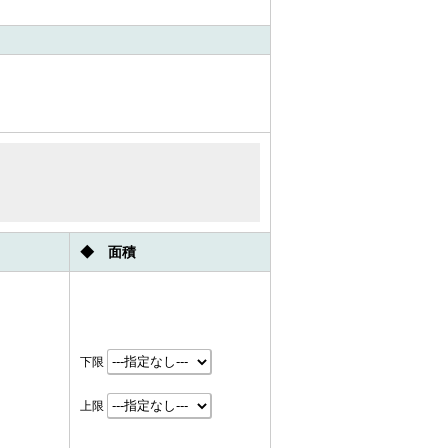
◆ 面積
下限
上限