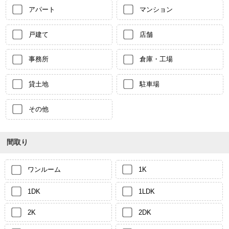
アパート
マンション
戸建て
店舗
事務所
倉庫・工場
貸土地
駐車場
その他
間取り
ワンルーム
1K
1DK
1LDK
2K
2DK