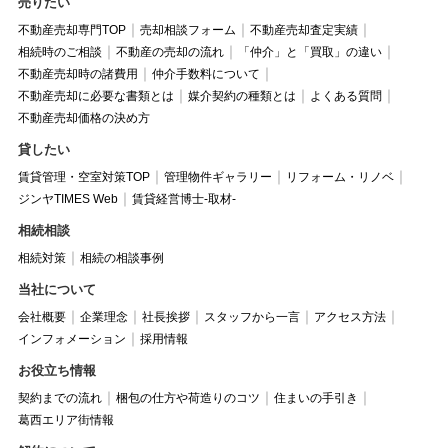
売りたい
不動産売却専門TOP
売却相談フォーム
不動産売却査定実績
相続時のご相談
不動産の売却の流れ
「仲介」と「買取」の違い
不動産売却時の諸費用
仲介手数料について
不動産売却に必要な書類とは
媒介契約の種類とは
よくある質問
不動産売却価格の決め方
貸したい
賃貸管理・空室対策TOP
管理物件ギャラリー
リフォーム・リノベ
ジンヤTIMES Web
賃貸経営博士-取材-
相続相談
相続対策
相続の相談事例
当社について
会社概要
企業理念
社長挨拶
スタッフから一言
アクセス方法
インフォメーション
採用情報
お役立ち情報
契約までの流れ
梱包の仕方や荷造りのコツ
住まいの手引き
葛西エリア街情報