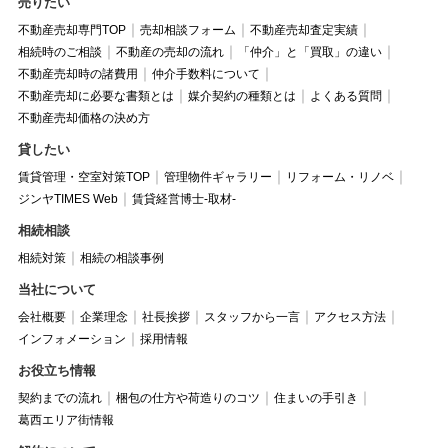
売りたい
不動産売却専門TOP
売却相談フォーム
不動産売却査定実績
相続時のご相談
不動産の売却の流れ
「仲介」と「買取」の違い
不動産売却時の諸費用
仲介手数料について
不動産売却に必要な書類とは
媒介契約の種類とは
よくある質問
不動産売却価格の決め方
貸したい
賃貸管理・空室対策TOP
管理物件ギャラリー
リフォーム・リノベ
ジンヤTIMES Web
賃貸経営博士-取材-
相続相談
相続対策
相続の相談事例
当社について
会社概要
企業理念
社長挨拶
スタッフから一言
アクセス方法
インフォメーション
採用情報
お役立ち情報
契約までの流れ
梱包の仕方や荷造りのコツ
住まいの手引き
葛西エリア街情報