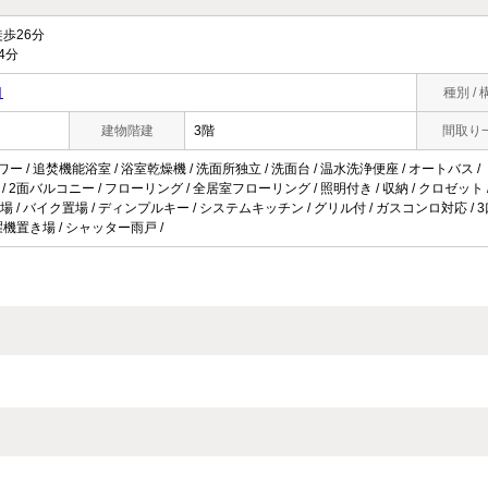
歩26分
4分
目
種別 / 
建物階建
3階
間取り
ワー / 追焚機能浴室 / 浴室乾燥機 / 洗面所独立 / 洗面台 / 温水洗浄便座 / オートバス /
光 / 2面バルコニー / フローリング / 全居室フローリング / 照明付き / 収納 / クロゼット
輪場 / バイク置場 / ディンプルキー / システムキッチン / グリル付 / ガスコンロ対応 / 
機置き場 / シャッター雨戸 /