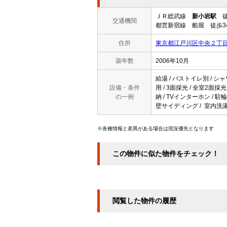
ＪＲ総武線
新小岩駅
徒
交通機関
都営新宿線 船堀 徒歩3
住所
東京都江戸川区中央２丁
築年数
2006年10月
給湯 / バストイレ別 / シャ
設備・条件
用 / 3面採光 / 全室2面採
の一例
納 / TVインターホン / 駐
壁サイディング / 室内洗濯
※各種情報と差異がある場合は現況優先となります
この物件に似た物件をチェック！
閲覧した物件の履歴