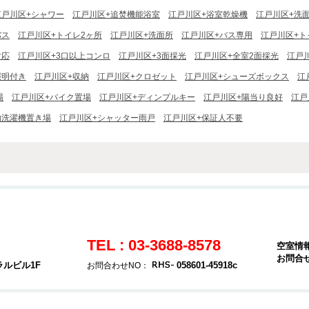
江戸川区+シャワー
江戸川区+追焚機能浴室
江戸川区+浴室乾燥機
江戸川区+洗
バス
江戸川区+トイレ2ヶ所
江戸川区+洗面所
江戸川区+バス専用
江戸川区+ト
対応
江戸川区+3口以上コンロ
江戸川区+3面採光
江戸川区+全室2面採光
江戸
照明付き
江戸川区+収納
江戸川区+クロゼット
江戸川区+シューズボックス
江
場
江戸川区+バイク置場
江戸川区+ディンプルキー
江戸川区+陽当り良好
江戸
内洗濯機置き場
江戸川区+シャッター雨戸
江戸川区+保証人不要
TEL : 03-3688-8578
空室情
お問合
ラルビル1F
058601-45918c
お問合わせNO：