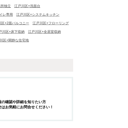
面所独立
江戸川区+洗面台
イレ専用
江戸川区+システムキッチン
川区+2面バルコニー
江戸川区+フローリング
戸川区+床下収納
江戸川区+全居室収納
川区+閑静な住宅地
報の確認や詳細を知りたい方
せはお気軽にお問合せください！