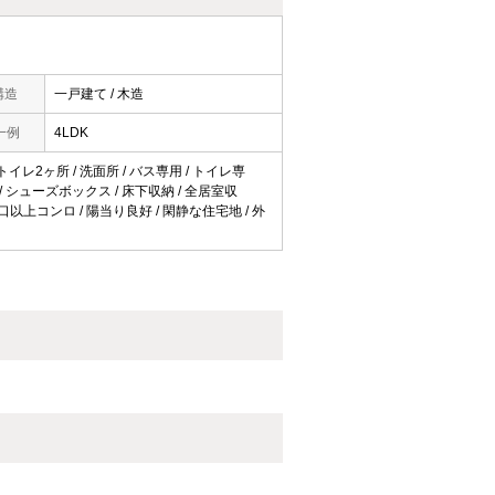
構造
一戸建て / 木造
一例
4LDK
 トイレ2ヶ所 / 洗面所 / バス専用 / トイレ専
 / シューズボックス / 床下収納 / 全居室収
3口以上コンロ / 陽当り良好 / 閑静な住宅地 / 外