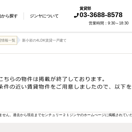
賃貸部
03-3688-8578
的から探す
ジンヤについて
営業時間：9:30～18:
買いたい
借りたい
売りたい
貸したい
スタッフから一言
会社概要
企業理念
代表挨拶
お知らせ
採用情報
貸情報一覧
新小岩の4LDK賃貸一戸建て
ません。過去から現在までセンチュリー２１ジンヤのホームぺージに掲載されてい